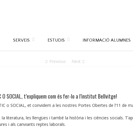
SERVEIS
ESTUDIS
INFORMACIÓ ALUMNES
Previous
Next
 SOCIAL, t’expliquem com és fer-lo a l’institut Bellvitge!
C o SOCIAL, et convidem a les nostres Portes Obertes de l’11 de m
la literatura, les llengües i també la història i les ciències socials. T’
res i als canviants reptes laborals.