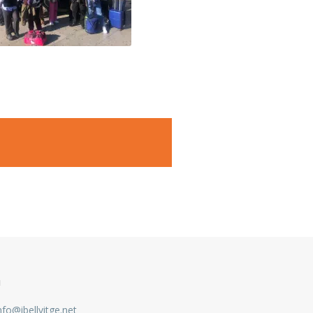
u
nfo@ibellvitge.net