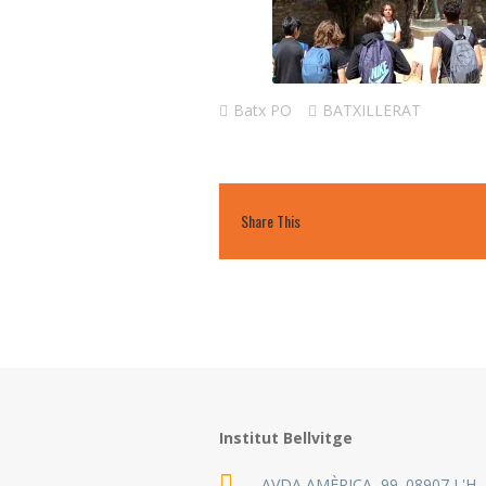
Batx PO
BATXILLERAT
Share This
Institut Bellvitge
AVDA AMÈRICA, 99. 08907 L'H