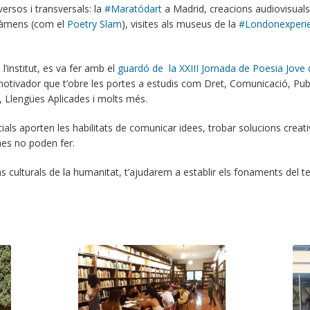
rsos i transversals: la
#Maratódart
a Madrid, creacions audiovisual
ertàmens (com el
Poetry Slam
), visites als museus de la
#Londonexperi
l’institut, es va fer amb el
guardó de
la XXIII Jornada de Poesia Jove 
otivador que t’obre les portes a estudis com Dret, Comunicació, Publi
, Llengües Aplicades i molts més.
ials aporten les habilitats de comunicar idees, trobar solucions creati
nes no poden fer.
ulturals de la humanitat, t’ajudarem a establir els fonaments del teu p