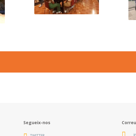
Segueix-nos
Corre
i
TWITTER