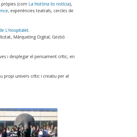
s pròpies (com
La història és notícia
),
ence
, experiències teatrals, cercles de
de L’Hospitalet
.
citat, Màrqueting Digital, Gestió
ves i desplegar el pensament crític, en
ropi univers crític i creatiu per al