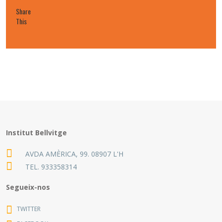
Share
This
Institut Bellvitge
AVDA AMÈRICA, 99. 08907 L'H
TEL.
933358314
Segueix-nos
TWITTER