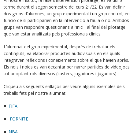
Al nostre institut, la fase d’intervenció i pilotatge, es va dur a
terme durant el segon semestre del curs 21/22. Es van definir
dos grups d’alumnes, un grup experimental i un grup control, en
funció de si participarien en la intervenció a l’aula o no. Ambdós
grups van respondre qüestionaris a l’inici i al final del pilotatge
que van estar analitzats pels professionals clínics.
L’alumnat del grup experimental, després de treballar els
continguts, va elaborar productes audiovisuals en els quals
integraven reflexions i coneixements sobre el que havien après.
Els nois i noies es van decantar per narrar partides de videojocs
tot adoptant rols diversos (casters, jugadores i jugadors).
Cliqueu als següents enllaços per veure alguns exemples dels
treballs fets pel nostre alumnat:
■
FIFA
■
FORNITE
■
NBA