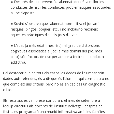
»
Després de la intervenció, l’alumnat identifica millor les
conductes de risc i les conductes problemàtiques associades
al joc d’aposta.
»
Sovint s’observa que l’alumnat normalitza el joc amb
rasques, bingos, pòquer, etc., i no inclou/no reconeix
aquestes pràctiques dins els jocs d’atzar.
»
L’edat (a més edat, més risc) i el grau de distorsions
cognitives associades al joc (a més domini del joc, més
biaix) són factors de risc per arribar a tenir una conducta
addictiva.
Cal destacar que en tots els casos les dades de l’alumnat són
dades autoreferides, és a dir que és l’alumnat qui considera o no
que compleix uns criteris, però no és en cap cas un diagnòstic
clínic.
Els resultats es van presentar durant el mes de setembre a
l’equip directiu i als docents de l’Institut Bellvitge i després de
festes es programarà una reunió informativa amb les famílies