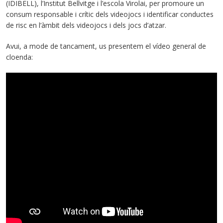
(IDIBELL), l’Institut Bellvitge i l’escola Virolai, per promoure un
consum responsable i crític dels videojocs i identificar conductes
de risc en l’àmbit dels videojocs i dels jocs d’atzar.
Avui, a mode de tancament, us presentem el vídeo general de
cloenda: