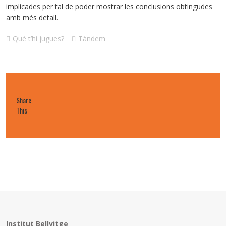
implicades per tal de poder mostrar les conclusions obtingudes
amb més detall.
Què t’hi jugues?
Tàndem
Share
This
Institut Bellvitge