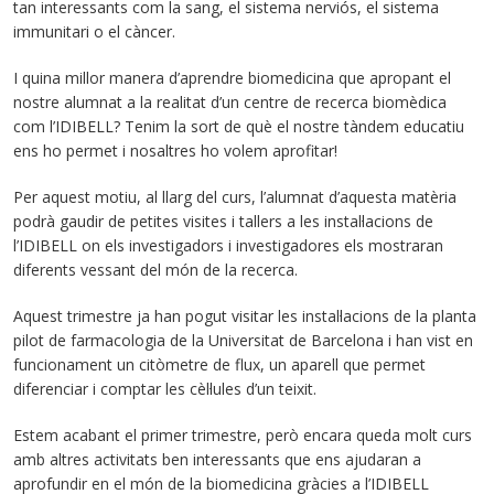
tan interessants com la sang, el sistema nerviós, el sistema
immunitari o el càncer.
I quina millor manera d’aprendre biomedicina que apropant el
nostre alumnat a la realitat d’un centre de recerca biomèdica
com l’IDIBELL? Tenim la sort de què el nostre tàndem educatiu
ens ho permet i nosaltres ho volem aprofitar!
Per aquest motiu, al llarg del curs, l’alumnat d’aquesta matèria
podrà gaudir de petites visites i tallers a les instal·lacions de
l’IDIBELL on els investigadors i investigadores els mostraran
diferents vessant del món de la recerca.
Aquest trimestre ja han pogut visitar les instal·lacions de la planta
pilot de farmacologia de la Universitat de Barcelona i han vist en
funcionament un citòmetre de flux, un aparell que permet
diferenciar i comptar les cèl·lules d’un teixit.
Estem acabant el primer trimestre, però encara queda molt curs
amb altres activitats ben interessants que ens ajudaran a
aprofundir en el món de la biomedicina gràcies a l’IDIBELL