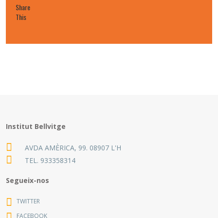
Share
This
Institut Bellvitge
AVDA AMÈRICA, 99. 08907 L'H
TEL.
933358314
Segueix-nos
TWITTER
FACEBOOK