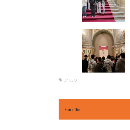
3r ESO
Share This