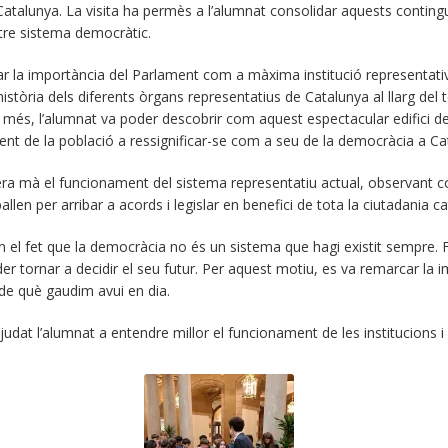
 Catalunya. La visita ha permès a l’alumnat consolidar aquests contingu
stre sistema democràtic.
car la importància del Parlament com a màxima institució representativ
istòria dels diferents òrgans representatius de Catalunya al llarg del 
A més, l’alumnat va poder descobrir com aquest espectacular edifici de 
ent de la població a ressignificar-se com a seu de la democràcia a Ca
a mà el funcionament del sistema representatiu actual, observant co
len per arribar a acords i legislar en benefici de tota la ciutadania ca
en el fet que la democràcia no és un sistema que hagi existit sempre
der tornar a decidir el seu futur. Per aquest motiu, es va remarcar la 
s de què gaudim avui en dia.
udat l’alumnat a entendre millor el funcionament de les institucions i 