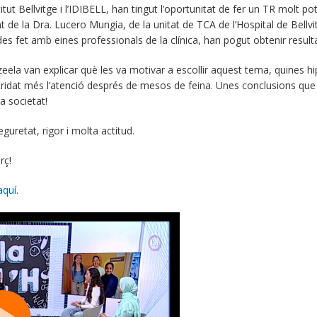
itut Bellvitge i l’IDIBELL, han tingut l’oportunitat de fer un TR molt 
e la Dra. Lucero Mungia, de la unitat de TCA de l’Hospital de Bellvitg
des fet amb eines professionals de la clínica, han pogut obtenir resultat
eela van explicar què les va motivar a escollir aquest tema, quines h
 cridat més l’atenció després de mesos de feina. Unes conclusions qu
a societat!
guretat, rigor i molta actitud.
rç!
aquí
.