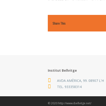
Share This
Institut Bellvitge
AVDA AMÈRICA, 99. 08907 L'H
TEL.
933358314
© 2020 http://www.ibellvitge.net/