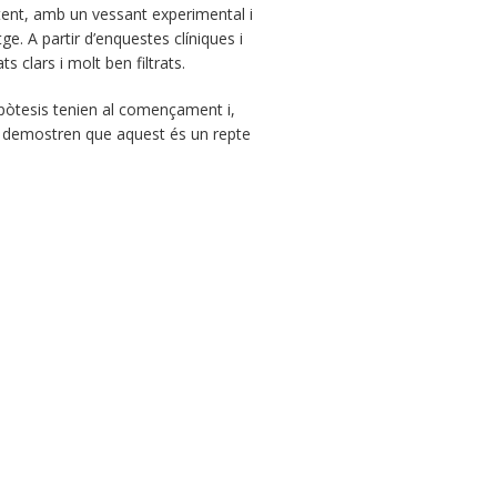
potent, amb un vessant experimental i
e. A partir d’enquestes clíniques i
s clars i molt ben filtrats.
ipòtesis tenien al començament i,
e demostren que aquest és un repte