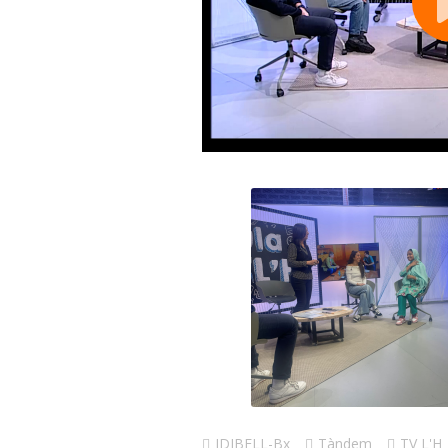
IDIBELL-Bx
Tàndem
TV L'H