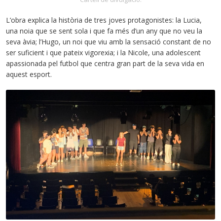
L’obra explica la història de tres joves protagonistes: la Lucia,
una noia que se sent sola i que fa més d’un any que no veu la
seva àvia; l’Hugo, un noi que viu amb la sensació constant de no
ser suficient i que pateix vigorexia; i la Nicole, una adolescent
apassionada pel futbol que centra gran part de la seva vida en
aquest esport.