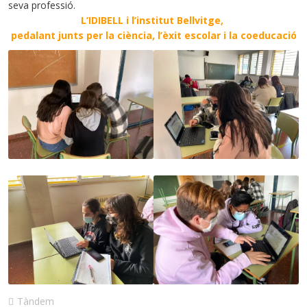
seva professió.
L’IDIBELL i l’institut Bellvitge,
pedalant junts per la ciència, l’èxit escolar i la coeducació
Tàndem