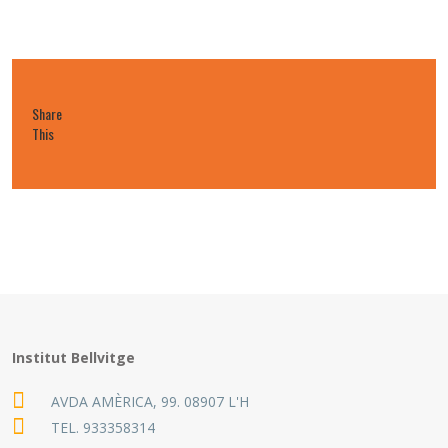
Share
This
Institut Bellvitge
AVDA AMÈRICA, 99. 08907 L'H
TEL.
933358314