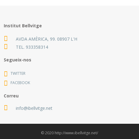
Institut Bellvitge
AVDA AMÈRICA, 99. 08907 L'H
TEL.
933358314
Segueix-nos
TWITTER
FACEBOOK
Correu
info@ibellvitge.net
© 2020 http://www.ibellvitge.net/