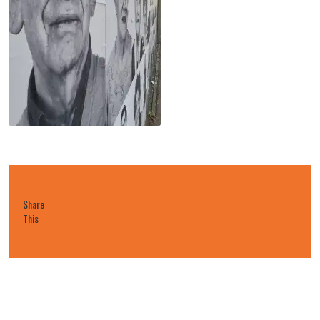
Share
This