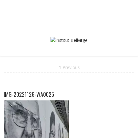
Previous
IMG-20221126-WA0025