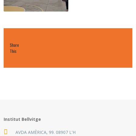
Share
This
Institut Bellvitge
AVDA AMÈRICA, 99. 08907 L'H