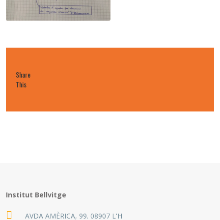
Share
This
Institut Bellvitge
AVDA AMÈRICA, 99. 08907 L'H