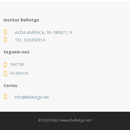
Institut Bellvitge
AVDA AMÈRICA, 99. 08907 L'H
TEL.
933358314
Segueix-nos
TWITTER
FACEBOOK
Correu
info@ibellvitge.net
© 2020 http://www.ibellvitge.net/