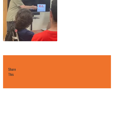
Share
This