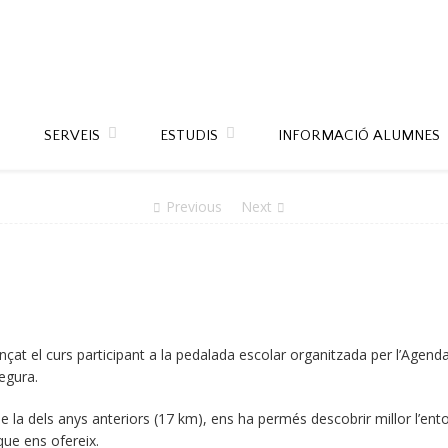
SERVEIS
ESTUDIS
INFORMACIÓ ALUMNES
Previous
Next
çat el curs participant a la pedalada escolar organitzada per l’Agenda
egura.
e la dels anys anteriors (17 km), ens ha permés descobrir millor l’ento
 que ens ofereix.