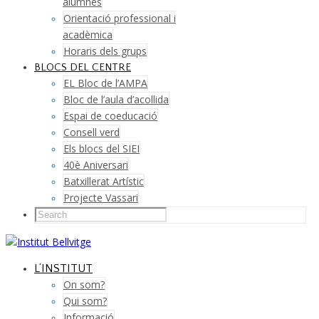
alumnes
Orientació professional i
acadèmica
Horaris dels grups
BLOCS DEL CENTRE
EL Bloc de l’AMPA
Bloc de l’aula d’acollida
Espai de coeducació
Consell verd
Els blocs del SIEI
40è Aniversari
Batxillerat Artístic
Projecte Vassari
L’INSTITUT
On som?
Qui som?
Informació