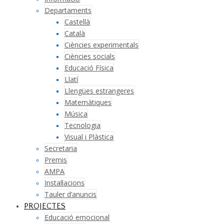
Departaments
Castellà
Català
Ciències experimentals
Ciències socials
Educació Física
Llatí
Llengües estrangeres
Matemàtiques
Música
Tecnologia
Visual i Plàstica
Secretaria
Premis
AMPA
Instal·lacions
Tauler d’anuncis
PROJECTES
Educació emocional