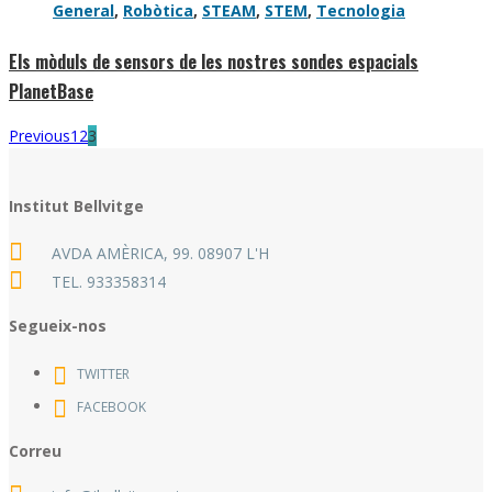
General
,
Robòtica
,
STEAM
,
STEM
,
Tecnologia
Els mòduls de sensors de les nostres sondes espacials
PlanetBase
Previous
1
2
3
Institut Bellvitge
AVDA AMÈRICA, 99. 08907 L'H
TEL.
933358314
Segueix-nos
TWITTER
FACEBOOK
Correu