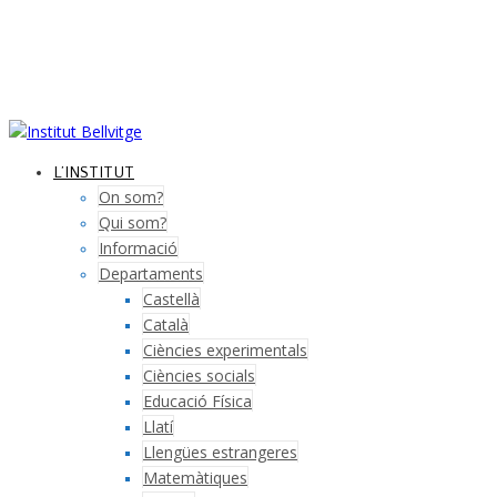
L’INSTITUT
On som?
Qui som?
Informació
Departaments
Castellà
Català
Ciències experimentals
Ciències socials
Educació Física
Llatí
Llengües estrangeres
Matemàtiques