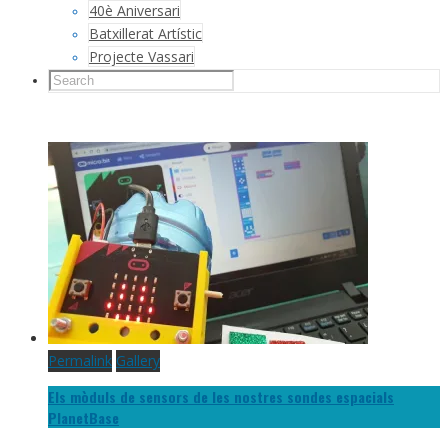
40è Aniversari
Batxillerat Artístic
Projecte Vassari
Permalink
Gallery
Els mòduls de sensors de les nostres sondes espacials
PlanetBase