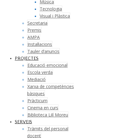
Música
Tecnologia
Visual i Plàstica
Secretaria
Premis
AMPA
Instal·lacions
Tauler d’anuncis
PROJECTES
Educació emocional
Escola verda
Mediació
Xarxa de competències
bàsiques
Pràcticum
Cinema en curs
Biblioteca Lilí Moreu
SERVEIS
Tràmits del personal
docent