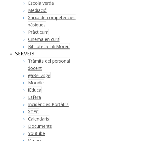
Escola verda
Mediació
Xarxa de competències
bàsiques
Pràcticum
Cinema en curs
Biblioteca Lilí Moreu
SERVEIS
Tràmits del personal
docent
@iBellvitge
Moodle
iEduca
Esfera
Incidències Portàtils
XTEC
Calendaris
Documents
Youtube
Vimeo