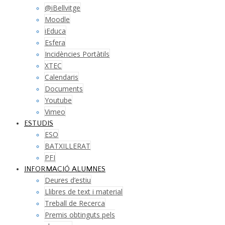
@iBellvitge
Moodle
iEduca
Esfera
Incidències Portàtils
XTEC
Calendaris
Documents
Youtube
Vimeo
ESTUDIS
ESO
BATXILLERAT
PFI
INFORMACIÓ ALUMNES
Deures d’estiu
Llibres de text i material
Treball de Recerca
Premis obtinguts pels