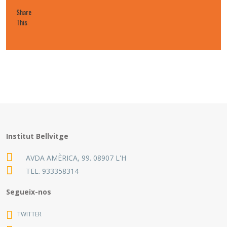
Share
This
Institut Bellvitge
AVDA AMÈRICA, 99. 08907 L'H
TEL.
933358314
Segueix-nos
TWITTER