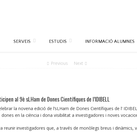
SERVEIS
ESTUDIS
INFORMACIÓ ALUMNES
Previous
Next
icipen al 9è sLHam de Dones Científiques de l’IDIBELL
elebrar la novena edició de l’sLHam de Dones Científiques de l’ IDIBE
s dones en la ciència i dona visibilitat a investigadores i noves vocacio
 va reunir investigadores que, a través de monòlegs breus i dinàmics, v