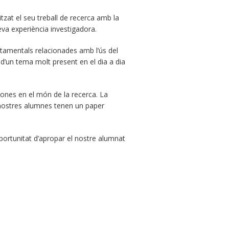
zat el seu treball de recerca amb la
seva experiència investigadora.
rtamentals relacionades amb l’ús del
 d’un tema molt present en el dia a dia
 dones en el món de la recerca. La
s nostres alumnes tenen un paper
’oportunitat d’apropar el nostre alumnat