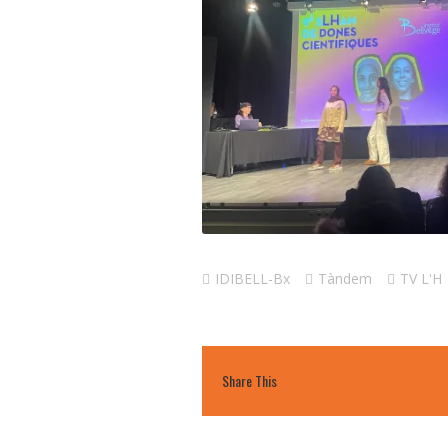
IDIBELL-Bx
Tàndem
TV L'H
Share This