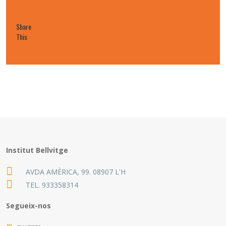
Share
This
Institut Bellvitge
AVDA AMÈRICA, 99. 08907 L'H
TEL.
933358314
Segueix-nos