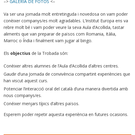
–>
GALERIA DE FOTOS
<–
Va ser una jornada molt entretinguda i novedosa on vam poder
conèixer companys/es molt agradables. L’Institut Europa ens va
rebre molt bé i vam poder veure la seva Aula d’Acollida, tastar
aliments que van preparar de països com Romania, Itàlia,
Marroc o Índia i finalment vam jugar al bingo.
Els
objectius
de la Trobada són:
Conèixer altres alumnes de l’Aula d’Acollida d’altres centres.
Gaudir d’una Jornada de convivència compartint experiències que
han viscut aquest curs.
Potenciar l’interacció oral del català d’una manera divertida amb
nous companys/es.
Conéixer menjars típics d’altres països.
Esperem poder repetir aquesta experiència en futures ocasions.