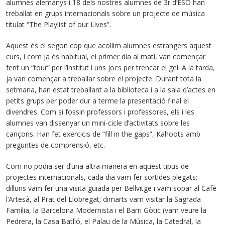
alumnes alemanys i 18 dels nostres alumnes de 3r d’ESO han
treballat en grups internacionals sobre un projecte de música
titulat “The Playlist of our Lives”.
Aquest és el segon cop que acollim alumnes estrangers aquest
curs, i com ja és habitual, el primer dia al matí, van començar
fent un “tour” per l’institut i uns jocs per trencar el gel. A la tarda,
ja van començar a treballar sobre el projecte. Durant tota la
setmana, han estat treballant a la biblioteca i a la sala d’actes en
petits grups per poder dur a terme la presentació final el
divendres. Com si fossin professors i professores, els i les
alumnes van dissenyar un mini-cicle d’activitats sobre les
cançons. Han fet exercicis de “fill in the gaps”, Kahoots amb
preguntes de comprensió, etc.
Com no podia ser d’una altra manera en aquest tipus de
projectes internacionals, cada dia vam fer sortides plegats:
dilluns vam fer una visita guiada per Bellvitge i vam sopar al Cafè
l’Artesà, al Prat del Llobregat; dimarts vam visitar la Sagrada
Família, la Barcelona Modernista i el Barri Gòtic (vam veure la
Pedrera, la Casa Batlló, el Palau de la Música, la Catedral, la