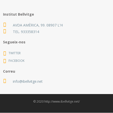
Institut Bellvitge
AVDA AMÈRICA, 99. 08907 L'H
TEL.
933358314
Segueix-nos
TWITTER
FACEBOOK
Correu
info@ibellvitge.net
© 2020 http://www.ibellvitge.net/