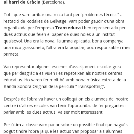
al barri de Gràcia
(Barcelona).
Tot i que vam arribar una mica tard per “problemes tècnics” a
l’estació de Rodalies de Bellvitge, vam poder gaudir d’una obra
organitzada per l’empresa
Transeduca
i ben representada per
dues actrius que feien el paper de dues noies a un institut
qualsevol. Una era la nova, l’alumna aplicada, bona companya i
una mica grassoneta; l’altra era la popular, poc responsable i més
primeta.
Van representar algunes escenes d’assetjament escolar greu
que per desgràcia es viuen i es repeteixen als nostres centres
educatius. Ho varen fer molt bé amb bona música extreta de la
Banda Sonora Original de la pel·lícula “Trainspotting”.
Després de l’obra va haver un col·loqui on els alumnes del nostre
centre i d’altres escoles van tenir l’oportunitat de fer preguntes i
parlar amb les dues actrius. Va ser molt interessant.
Per últim a classe vam parlar sobre un possible final que hagués
pogut tindre l’obra ja que les actius van proposar als alumnes