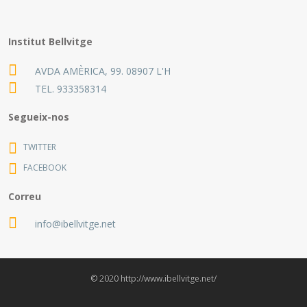
Institut Bellvitge
AVDA AMÈRICA, 99. 08907 L'H
TEL.
933358314
Segueix-nos
TWITTER
FACEBOOK
Correu
info@ibellvitge.net
© 2020 http://www.ibellvitge.net/