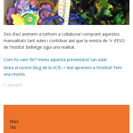
Des d’ací animem a tothom a col·laborar comprant aquestes
manualitats tant xules i contribuir així que la revista de 1r d’ESO
de l’Institut Bellvitge sigui una realitat.
Com ho vam fer? mireu aquesta presentació tan xula!
Visita el nostre blog de la XCB–> Així aprenem a l’Institut! Fem
una revista.
xarxacb
Share
This