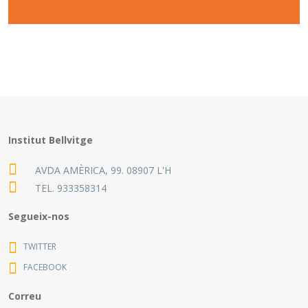
Institut Bellvitge
AVDA AMÈRICA, 99. 08907 L'H
TEL.
933358314
Segueix-nos
TWITTER
FACEBOOK
Correu