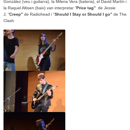
González (veu i guitarra), la
Milena Vera (bateria), el
David Martín i
“
la
Raquel Altisen (baix) van interpretar
Price tag”
de
Jessie
“
“
J,
Creep”
de
Radiohead i
Should I Stay or Should I go”
de
The
Clash.