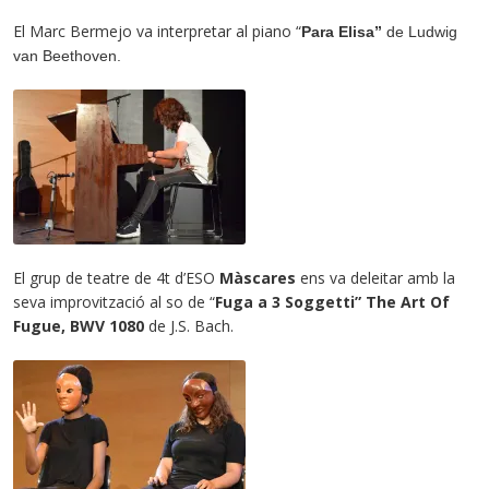
El Marc Bermejo va interpretar al piano “
Para Elisa”
de
Ludwig
van Beethoven.
El grup de teatre de 4t d’ESO
Màscares
ens va deleitar amb la
seva improvització al so de “
Fuga a 3 Soggetti” The Art Of
Fugue, BWV 1080
de
J.S. Bach.