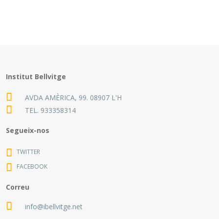
Institut Bellvitge
AVDA AMÈRICA, 99. 08907 L'H
TEL.
933358314
Segueix-nos
TWITTER
FACEBOOK
Correu
info@ibellvitge.net