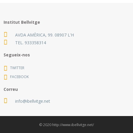
Institut Bellvitge
AVDA AMÈRICA, 99. 08907 L'H
TEL.
933358314
Segueix-nos
TWITTER
FACEBOOK
Correu
info@ibellvitge.net
© 2020 http://www.ibellvitge.net/