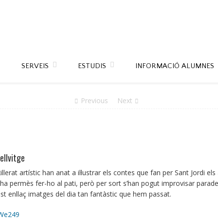
SERVEIS
ESTUDIS
INFORMACIÓ ALUMNES
Previous
Next
ellvitge
lerat artístic han anat a il·lustrar els contes que fan per Sant Jordi 
ha permès fer-ho al pati, però per sort s’han pogut improvisar paradet
est enllaç imatges del dia tan fantàstic que hem passat.
hWe249