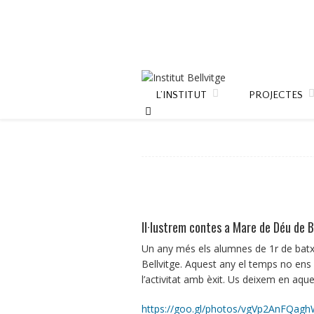
L’INSTITUT
PROJECTES
Il·lustrem contes a Mare de Déu de B
Un any més els alumnes de 1r de batxil
Bellvitge. Aquest any el temps no ens 
l’activitat amb èxit. Us deixem en aqu
https://goo.gl/photos/vgVp2AnFQag