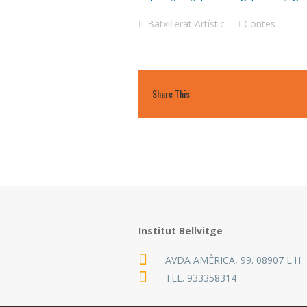
Batxillerat Artístic
Contes
Share This
Institut Bellvitge
AVDA AMÈRICA, 99. 08907 L'H
TEL.
933358314