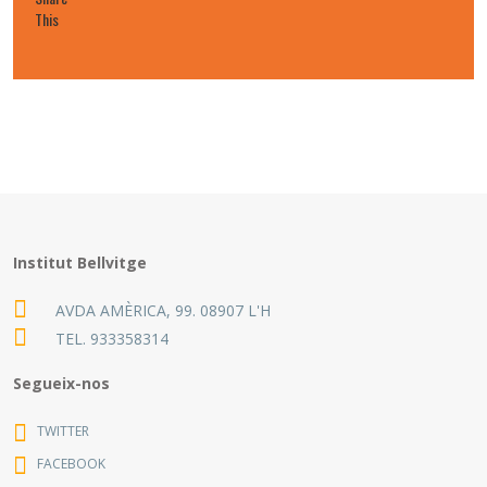
This
Institut Bellvitge
AVDA AMÈRICA, 99. 08907 L'H
TEL.
933358314
Segueix-nos
TWITTER
FACEBOOK