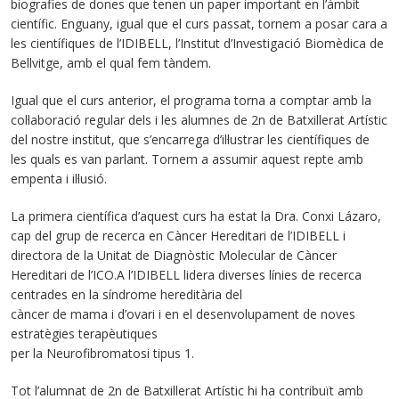
biografies de dones que tenen un paper important en l’àmbit
científic. Enguany, igual que el curs passat, tornem a posar cara a
les científiques de l’IDIBELL, l’Institut d’Investigació Biomèdica de
Bellvitge, amb el qual fem tàndem.
Igual que el curs anterior, el programa torna a comptar amb la
col·laboració regular dels i les alumnes de 2n de Batxillerat Artístic
del nostre institut, que s’encarrega d’il·lustrar les científiques de
les quals es van parlant. Tornem a assumir aquest repte amb
empenta i il·lusió.
La primera científica d’aquest curs ha estat la Dra. Conxi Lázaro,
cap del grup de recerca en Càncer Hereditari de l’IDIBELL i
directora de la Unitat de Diagnòstic Molecular de Càncer
Hereditari de l’ICO.A l’IDIBELL lidera diverses línies de recerca
centrades en la síndrome hereditària del
càncer de mama i d’ovari i en el desenvolupament de noves
estratègies terapèutiques
per la Neurofibromatosi tipus 1.
Tot l’alumnat de 2n de Batxillerat Artístic hi ha contribuït amb