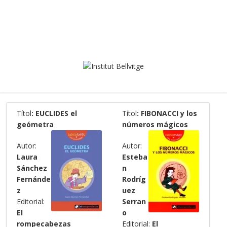
Títol
: EUCLIDES el
Títol
: FIBONACCI y los
geómetra
números mágicos
Autor:
Autor:
Laura
Esteba
Sánchez
n
Fernánde
Rodríg
z
uez
Editorial:
Serran
El
o
rompecabezas
Editorial:
El