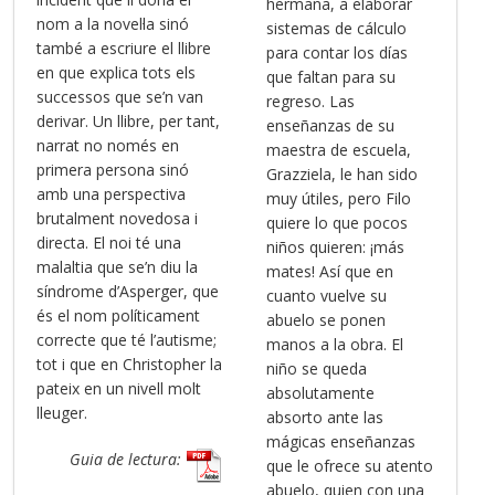
hermana, a elaborar
nom a la novel·la sinó
sistemas de cálculo
també a escriure el llibre
para contar los días
en que explica tots els
que faltan para su
successos que se’n van
regreso. Las
derivar. Un llibre, per tant,
enseñanzas de su
narrat no només en
maestra de escuela,
primera persona sinó
Grazziela, le han sido
amb una perspectiva
muy útiles, pero Filo
brutalment novedosa i
quiere lo que pocos
directa. El noi té una
niños quieren: ¡más
malaltia que se’n diu la
mates! Así que en
síndrome d’Asperger, que
cuanto vuelve su
és el nom políticament
abuelo se ponen
correcte que té l’autisme;
manos a la obra. El
tot i que en Christopher la
niño se queda
pateix en un nivell molt
absolutamente
lleuger.
absorto ante las
mágicas enseñanzas
Guia de lectura:
que le ofrece su atento
abuelo, quien con una