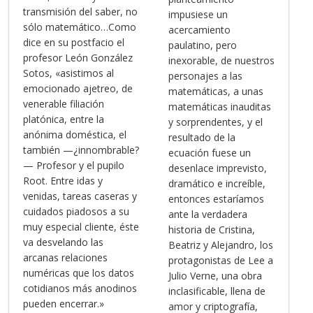
transmisión del saber, no
impusiese un
sólo matemático…Como
acercamiento
dice en su postfacio el
paulatino, pero
profesor León González
inexorable, de nuestros
Sotos, «asistimos al
personajes a las
emocionado ajetreo, de
matemáticas, a unas
venerable filiación
matemáticas inauditas
platónica, entre la
y sorprendentes, y el
anónima doméstica, el
resultado de la
también —¿innombrable?
ecuación fuese un
— Profesor y el pupilo
desenlace imprevisto,
Root. Entre idas y
dramático e increíble,
venidas, tareas caseras y
entonces estaríamos
cuidados piadosos a su
ante la verdadera
muy especial cliente, éste
historia de Cristina,
va desvelando las
Beatriz y Alejandro, los
arcanas relaciones
protagonistas de Lee a
numéricas que los datos
Julio Verne, una obra
cotidianos más anodinos
inclasificable, llena de
pueden encerrar.»
amor y criptografía,