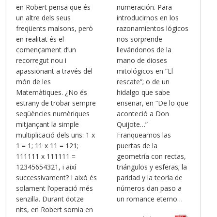
en Robert pensa que és
numeración. Para
un altre dels seus
introducirnos en los
freqüents malsons, però
razonamientos lógicos
en realitat és el
nos sorprende
començament d’un
llevándonos de la
recorregut nou i
mano de dioses
apassionant a través del
mitológicos en “El
món de les
rescate”; o de un
Matemàtiques. ¿No és
hidalgo que sabe
estrany de trobar sempre
enseñar, en “De lo que
seqüències numèriques
aconteció a Don
mitjançant la simple
Quijote…”
multiplicació dels uns: 1 x
Franqueamos las
1 = 1; 11 x 11 = 121;
puertas de la
111111 x 111111 =
geometría con rectas,
12345654321, i així
triángulos y esferas; la
successivament? I això és
paridad y la teoría de
solament l’operació més
números dan paso a
senzilla. Durant dotze
un romance eterno…
nits, en Robert somia en