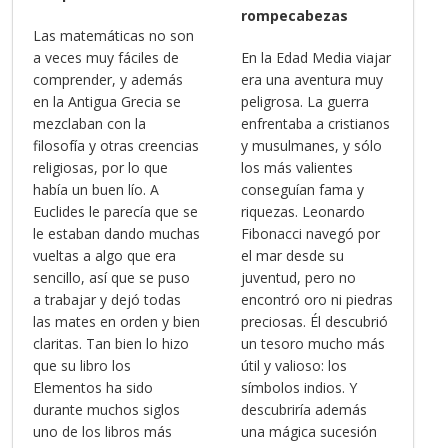
rompecabezas
Las matemáticas no son
a veces muy fáciles de
En la Edad Media viajar
comprender, y además
era una aventura muy
en la Antigua Grecia se
peligrosa. La guerra
mezclaban con la
enfrentaba a cristianos
filosofía y otras creencias
y musulmanes, y sólo
religiosas, por lo que
los más valientes
había un buen lío. A
conseguían fama y
Euclides le parecía que se
riquezas. Leonardo
le estaban dando muchas
Fibonacci navegó por
vueltas a algo que era
el mar desde su
sencillo, así que se puso
juventud, pero no
a trabajar y dejó todas
encontró oro ni piedras
las mates en orden y bien
preciosas. Él descubrió
claritas. Tan bien lo hizo
un tesoro mucho más
que su libro los
útil y valioso: los
Elementos ha sido
símbolos indios. Y
durante muchos siglos
descubriría además
uno de los libros más
una mágica sucesión