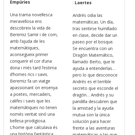
Empúries
:
Laertes
Una trama novel·lesca
Andrés odia las
meravellosa ens
matemáticas. Un día,
descobreix la vida de
tras sentirse humillado
Beremiz Samir i de com,
en clase, decide dar un
amb l’ajuda de les
paseo por el bosque.
matemàtiques,
Se encuentra con un
aconsegueix primer
Dragón Matemático,
conquerir el cor d’una
llamado Berto, que le
dona i més tard l’estima
ayuda a entenderlas…
d’homes rics i savis.
pero lo que desconoce
Beremiz fa un viatge
Andrés es el terrible
apassionant on ensenya
secreto que esconde el
a poetes, mercaders,
dragón… Andrés y su
califes i savis que les
pandilla descubren que
matemàtiques no tenen
la amistad y la ayuda
només veritat sinó una
mutua son la única
bellesa prodigiosa.
solución para hacer
L’home que calculava és
frente a las aventuras
una història fantàstica
matemáticas a las que