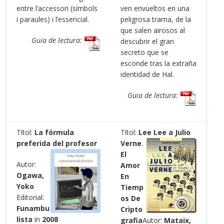
entre l’accessori (símbols
ven envueltos en una
i paraules) i l’essencial.
peligrosa trama, de la
que salen airosos al
Guia de lectura:
descubrir el gran
secreto que se
esconde tras la extraña
identidad de Hal.
Guia de lectura:
Títol:
La fórmula
Títol:
Lee Lee a Julio
preferida del profesor
Verne
.
El
Autor:
Amor
Ogawa,
En
Yoko
Tiemp
Editorial:
os De
Funambu
Cripto
lista
in
2008
grafia
Autor:
Mataix,