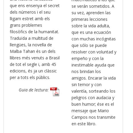
que ens ensenya el secret
se verán sometidos. A
dels números i el seu
su vez, aprenden las
lligam estret amb els
primeras lecciones
grans problemes
sobre la vida adulta,
filosòfics de la humanitat.
que es una ecuación
Traduïda a multitud de
con muchas incógnitas
llengües, la novel·la de
que sólo se puede
Malba Tahan és un dels
resolver con voluntad y
llibres més venuts a Brasil
empeño y con la
de tot el segle i, amb 45
inestimable ayuda que
edicions, és ja un clàssic
nos brindan los
per a tots els públics.
amigos. Encarar la vida
sin temor y con
Guia de lectura:
valentía, sorteando los
peligros con audacia y
buen humor; ése es el
mensaje que Mario
Campos nos transmite
en este libro.