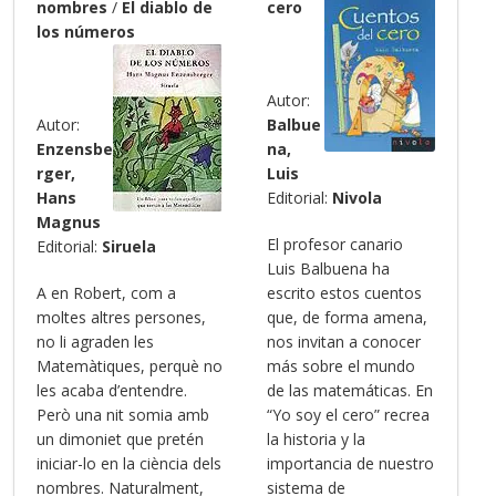
nombres
/
El diablo de
cero
los números
Autor:
Autor:
Balbue
Enzensbe
na,
rger,
Luis
Hans
Editorial:
Nivola
Magnus
El profesor canario
Editorial:
Siruela
Luis Balbuena ha
A en Robert, com a
escrito estos cuentos
moltes altres persones,
que, de forma amena,
no li agraden les
nos invitan a conocer
Matemàtiques, perquè no
más sobre el mundo
les acaba d’entendre.
de las matemáticas. En
Però una nit somia amb
“Yo soy el cero” recrea
un dimoniet que pretén
la historia y la
iniciar-lo en la ciència dels
importancia de nuestro
nombres. Naturalment,
sistema de