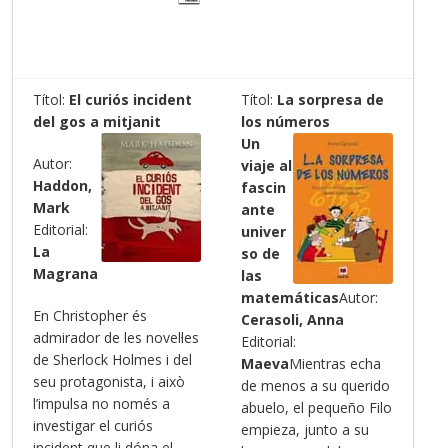
Títol:
El curiós incident
Títol:
La sorpresa de
del gos a mitjanit
los números
Un
Autor:
viaje al
Haddon,
fascin
Mark
ante
Editorial:
univer
La
so de
Magrana
las
matemáticas
Autor:
En Christopher és
Cerasoli, Anna
admirador de les novel·les
Editorial:
de Sherlock Holmes i del
Maeva
Mientras echa
seu protagonista, i això
de menos a su querido
l’impulsa no només a
abuelo, el pequeño Filo
investigar el curiós
empieza, junto a su
incident que li dóna el