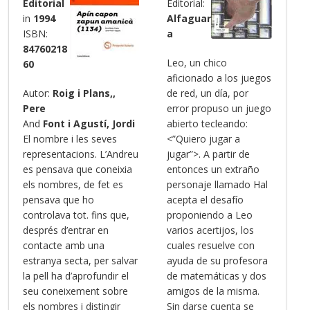
Editorial
Editorial:
in
1994
Alfaguar
ISBN:
a
84760218
Leo, un chico
60
aficionado a los juegos
Autor:
Roig i Plans,,
de red, un día, por
Pere
error propuso un juego
And
Font i Agustí, Jordi
abierto tecleando:
El nombre i les seves
<”Quiero jugar a
representacions. L’Andreu
jugar”>. A partir de
es pensava que coneixia
entonces un extraño
els nombres, de fet es
personaje llamado Hal
pensava que ho
acepta el desafío
controlava tot. fins que,
proponiendo a Leo
després d’entrar en
varios acertijos, los
contacte amb una
cuales resuelve con
estranya secta, per salvar
ayuda de su profesora
la pell ha d’aprofundir el
de matemáticas y dos
seu coneixement sobre
amigos de la misma.
els nombres i distingir
Sin darse cuenta se