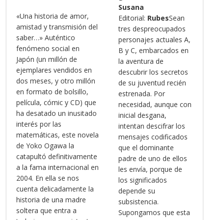
Susana
«Una historia de amor,
Editorial:
Rubes
Sean
amistad y transmisión del
tres despreocupados
saber…» Auténtico
personajes actuales A,
fenómeno social en
B y C, embarcados en
Japón (un millón de
la aventura de
ejemplares vendidos en
descubrir los secretos
dos meses, y otro millón
de su juventud recién
en formato de bolsillo,
estrenada. Por
película, cómic y CD) que
necesidad, aunque con
ha desatado un inusitado
inicial desgana,
interés por las
intentan descifrar los
matemáticas, este novela
mensajes codificados
de Yoko Ogawa la
que el dominante
catapultó definitivamente
padre de uno de ellos
a la fama internacional en
les envía, porque de
2004. En ella se nos
los significados
cuenta delicadamente la
depende su
historia de una madre
subsistencia.
soltera que entra a
Supongamos que esta