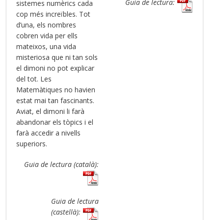
Guia de lectura:
sistemes numèrics cada
cop més increïbles. Tot
d’una, els nombres
cobren vida per ells
mateixos, una vida
misteriosa que ni tan sols
el dimoni no pot explicar
del tot. Les
Matemàtiques no havien
estat mai tan fascinants.
Aviat, el dimoni li farà
abandonar els tòpics i el
farà accedir a nivells
superiors.
Guia de lectura (català):
Guia de lectura
(castellà):