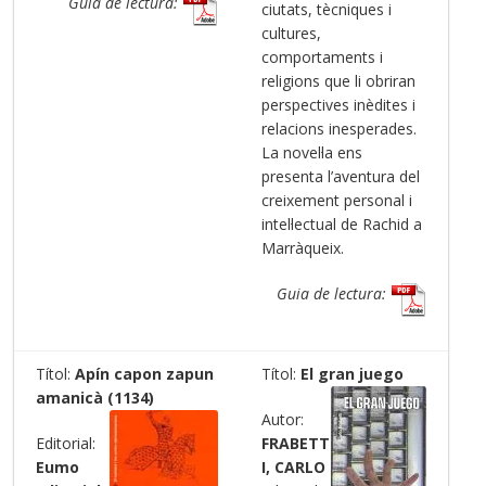
Guia de lectura:
ciutats, tècniques i
cultures,
comportaments i
religions que li obriran
perspectives inèdites i
relacions inesperades.
La novel·la ens
presenta l’aventura del
creixement personal i
intel·lectual de Rachid a
Marràqueix.
Guia de lectura:
Títol:
Apín capon zapun
Títol:
El gran juego
amanicà (1134)
Autor:
Editorial:
FRABETT
Eumo
I, CARLO