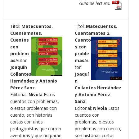
Guia de lectura:
Títol:
Matecuentos.
Títol:
Matecuentos.
Cuentamates.
Cuentamates 2.
Cuentos
Cuento
con
s con
problem
proble
as
Autor:
mas
Au
Joaquín
tor:
Collantes
Joaquí
Hernández y
Antonio
n
Pérez Sanz.
Collantes Hernández
Editorial:
Nivola
Estos
y
Antonio Pérez
cuentos con problemas,
Sanz.
o estos problemas con
Editorial:
Nivola
Estos
cuento, son historias
cuentos con
cortas con unos
problemas, o estos
protagonistas que corren
problemas con cuento,
aventuras y que no paran
son historias cortas