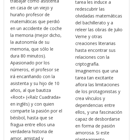
trabajar como asistenta
tarea les induce a
en casa de un viejo y
redescubrir las
huraño profesor de
olvidadas matemáticas
matemáticas que perdió
del bachillerato y a
en un accidente de coche
releer las obras de Julio
la memoria (mejor dicho,
Verne y otras
la autonomía de su
creaciones literarias
memoria, que sólo le
hasta encontrar sus
dura 80 minutos).
relaciones con la
Apasionado por los
criptografía.
números, el profesor se
Imaginemos que una
irá encariñando con la
tarea tan excitante
asistenta y su hijo de 10
aflora las limitaciones
años, al que bautiza
de los protagonistas y
«Root» («Raíz Cuadrada»
crea vínculos y
en inglés) y con quien
dependencias entre
comparte la pasión por el
ellos, y una fascinación
béisbol, hasta que se
capaz de desbordarse
fragua entre ellos una
en forma de pasión
verdadera historia de
amorosa. Si este
amor, amistad y
planteamiento