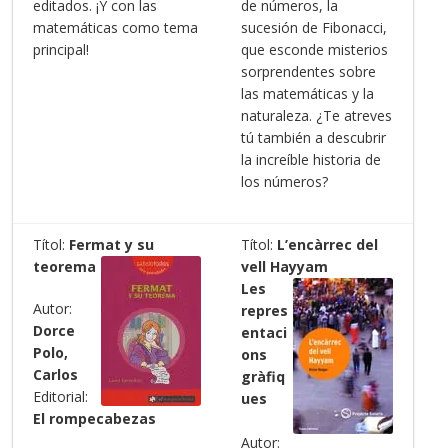
editados. ¡Y con las
de números, la
matemáticas como tema
sucesión de Fibonacci,
principal!
que esconde misterios
sorprendentes sobre
las matemáticas y la
naturaleza. ¿Te atreves
tú también a descubrir
la increíble historia de
los números?
Títol:
Fermat y su
Títol:
L’encàrrec del
teorema
vell Hayyam
Les
Autor:
repres
Dorce
entaci
Polo,
ons
Carlos
gràfiq
Editorial:
ues
El rompecabezas
Autor: