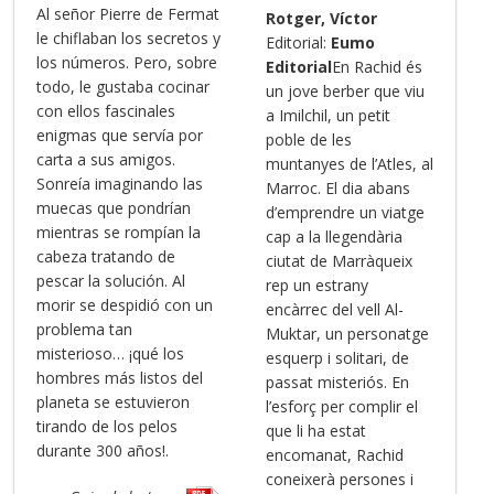
Al señor Pierre de Fermat
Rotger, Víctor
le chiflaban los secretos y
Editorial:
Eumo
los números. Pero, sobre
Editorial
En Rachid és
todo, le gustaba cocinar
un jove berber que viu
con ellos fascinales
a Imilchil, un petit
enigmas que servía por
poble de les
carta a sus amigos.
muntanyes de l’Atles, al
Sonreía imaginando las
Marroc. El dia abans
muecas que pondrían
d’emprendre un viatge
mientras se rompían la
cap a la llegendària
cabeza tratando de
ciutat de Marràqueix
pescar la solución. Al
rep un estrany
morir se despidió con un
encàrrec del vell Al-
problema tan
Muktar, un personatge
misterioso… ¡qué los
esquerp i solitari, de
hombres más listos del
passat misteriós. En
planeta se estuvieron
l’esforç per complir el
tirando de los pelos
que li ha estat
durante 300 años!.
encomanat, Rachid
coneixerà persones i