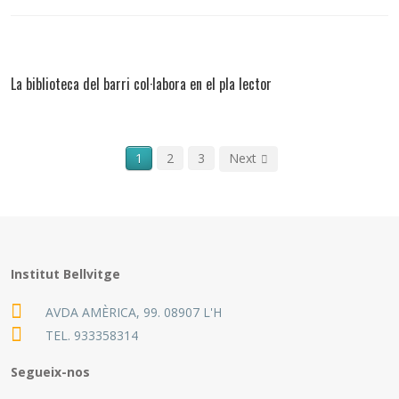
La biblioteca del barri col·labora en el pla lector
1
2
3
Next
Institut Bellvitge
AVDA AMÈRICA, 99. 08907 L'H
TEL.
933358314
Segueix-nos