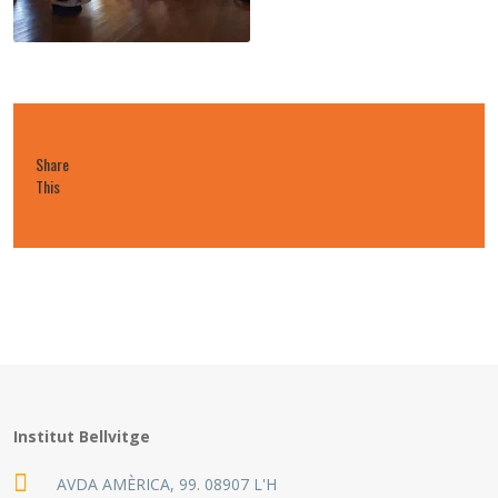
Share
This
Institut Bellvitge
AVDA AMÈRICA, 99. 08907 L'H