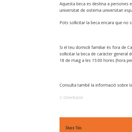
Aquesta beca es destina a persones est
universitat de sistema universitari espa
Pots sol·licitar la beca encara que no
Si el teu domicili familiar és fora de
sol·licitar la beca de caràcter general
18 de maig a les 15:00 hores (hora pe
Consulta també la informació sobre l
Orientació
Share This