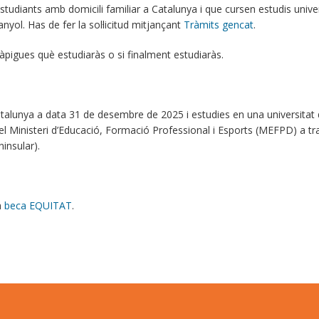
udiants amb domicili familiar a Catalunya i que cursen estudis univer
nyol. Has de fer la sol·licitud mitjançant
Tràmits gencat
.
 sàpigues què estudiaràs o si finalment estudiaràs.
 Catalunya a data 31 de desembre de 2025 i estudies en una universitat 
 del Ministeri d’Educació, Formació Professional i Esports (MEFPD) a tr
ninsular).
a
beca EQUITAT
.