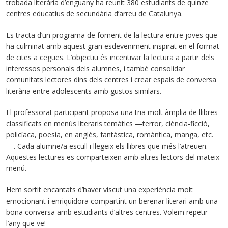
trobada literària d’enguany ha reunit 380 estudiants de quinze
centres educatius de secundària d’arreu de Catalunya.
Es tracta d’un programa de foment de la lectura entre joves que
ha culminat amb aquest gran esdeveniment inspirat en el format
de cites a cegues. L’objectiu és incentivar la lectura a partir dels
interessos personals dels alumnes, i també consolidar
comunitats lectores dins dels centres i crear espais de conversa
literària entre adolescents amb gustos similars.
El professorat participant proposa una tria molt àmplia de llibres
classificats en menús literaris temàtics —terror, ciència-ficció,
policíaca, poesia, en anglès, fantàstica, romàntica, manga, etc.
—. Cada alumne/a escull i llegeix els llibres que més l’atreuen.
Aquestes lectures es comparteixen amb altres lectors del mateix
menú.
Hem sortit encantats d’haver viscut una experiència molt
emocionant i enriquidora compartint un berenar literari amb una
bona conversa amb estudiants d’altres centres. Volem repetir
l’any que ve!