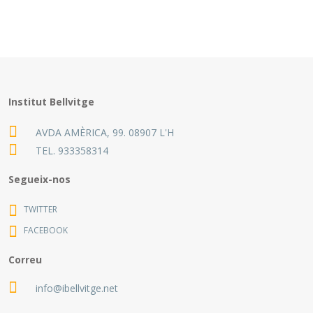
Institut Bellvitge
AVDA AMÈRICA, 99. 08907 L'H
TEL.
933358314
Segueix-nos
TWITTER
FACEBOOK
Correu
info@ibellvitge.net