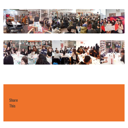
Share
This