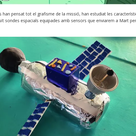
 han pensat tot el grafisme de la missió, han estudiat les característi
ruït sondes espacials equipades amb sensors que enviarem a Mart per 