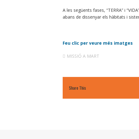
A les següents fases, “TERRA” i “VIDA”
abans de dissenyar els hàbitats i sist
Feu clic per veure més imatges
MISSIÓ A MART
Share This