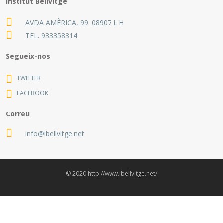
Institut Bellvitge
AVDA AMÈRICA, 99. 08907 L'H
TEL.
933358314
Segueix-nos
TWITTER
FACEBOOK
Correu
info@ibellvitge.net
© 2020 http://www.ibellvitge.net/