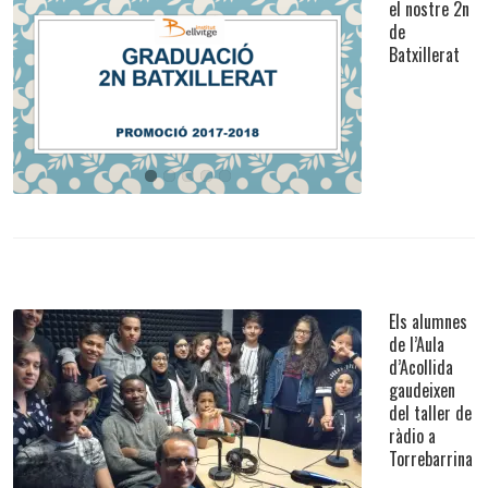
el nostre 2n
de
Batxillerat
Acomiadem el nostre 2n de Batxillerat
Events Importants
Els alumnes
de l’Aula
d’Acollida
gaudeixen
del taller de
Els alumnes de l’Aula d’Acollida gaudeixen del taller
ràdio a
de ràdio a Torrebarrina
Torrebarrina