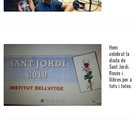
Català
,
Events Importants
,
General
,
Orientació
Hem
celebrat la
diada de
Sant Jordi.
Roses i
Hem celebrat la diada de Sant Jordi. Roses i llibres
llibres per a
per a tots i totes.
tots i totes.
Events Importants
,
General