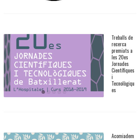
Treballs de
recerca
premiats a
les 20es
Jornades
Treballs de recerca premiats a les 20es Jornades
Científiques
Científiques i Tecnològiques
i
Tecnològiqu
Events Importants
,
General
es
Acomiadem