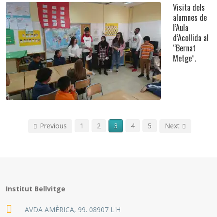
Visita dels
alumnes de
l’Aula
d’Acollida al
“Bernat
Visita dels alumnes de l’Aula d’Acollida al “Bernat
Metge”.
Metge”.
Català
,
Events Importants
,
General
,
Orientació
Previous
1
2
3
4
5
Next
Institut Bellvitge
AVDA AMÈRICA, 99. 08907 L'H