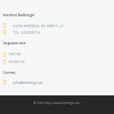
Institut Bellvitge
AVDA AMÈRICA, 99. 08907 L'H
TEL.
933358314
Segueix-nos
TWITTER
FACEBOOK
Correu
info@ibellvitge.net
© 2020 http://www.ibellvitge.net/