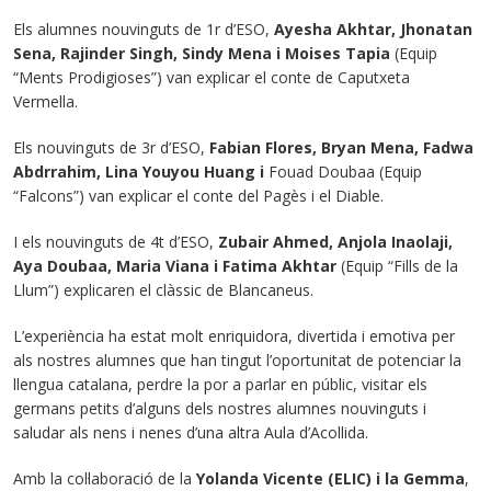
Els alumnes nouvinguts de 1r d’ESO,
Ayesha Akhtar, Jhonatan
Sena, Rajinder Singh, Sindy Mena i Moises Tapia
(Equip
“Ments Prodigioses”) van explicar el conte de Caputxeta
Vermella.
Els nouvinguts de 3r d’ESO,
Fabian Flores, Bryan Mena, Fadwa
Abdrrahim, Lina Youyou Huang i
Fouad Doubaa (Equip
“Falcons”) van explicar el conte del Pagès i el Diable.
I els nouvinguts de 4t d’ESO,
Zubair Ahmed, Anjola Inaolaji,
Aya Doubaa, Maria Viana i Fatima Akhtar
(Equip “Fills de la
Llum”) explicaren el clàssic de Blancaneus.
L’experiència ha estat molt enriquidora, divertida i emotiva per
als nostres alumnes que han tingut l’oportunitat de potenciar la
llengua catalana, perdre la por a parlar en públic, visitar els
germans petits d’alguns dels nostres alumnes nouvinguts i
saludar als nens i nenes d’una altra Aula d’Acollida.
Amb la col·laboració de la
Yolanda Vicente (ELIC) i la Gemma
,