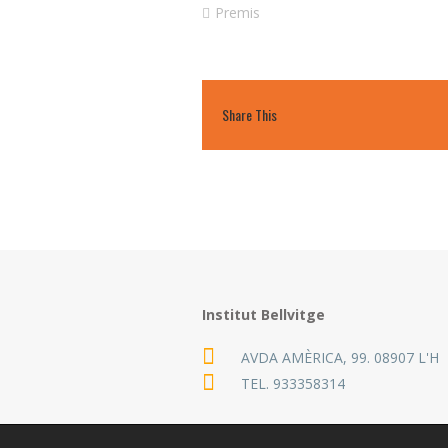
Premis
Share This
Institut Bellvitge
AVDA AMÈRICA, 99. 08907 L'H
TEL.
933358314