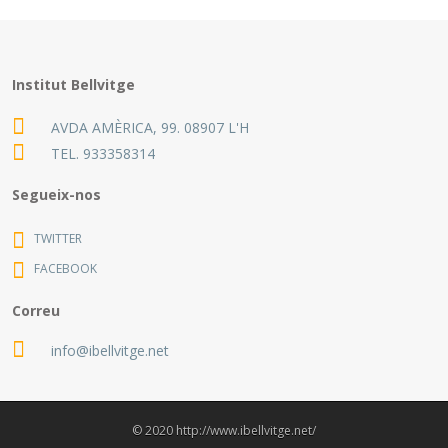
Institut Bellvitge
AVDA AMÈRICA, 99. 08907 L'H
TEL.
933358314
Segueix-nos
TWITTER
FACEBOOK
Correu
info@ibellvitge.net
© 2020 http://www.ibellvitge.net/