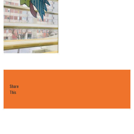
Share
This