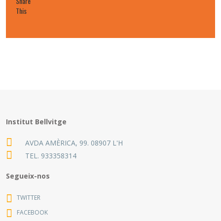
Share
This
Institut Bellvitge
AVDA AMÈRICA, 99. 08907 L'H
TEL.
933358314
Segueix-nos
TWITTER
FACEBOOK