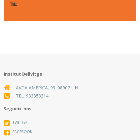
This
Institut Bellvitge
AVDA AMÈRICA, 99. 08907 L'H
TEL.
933358314
Segueix-nos
TWITTER
FACEBOOK