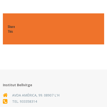
Share
This
Institut Bellvitge
AVDA AMÈRICA, 99. 08907 L'H
TEL.
933358314