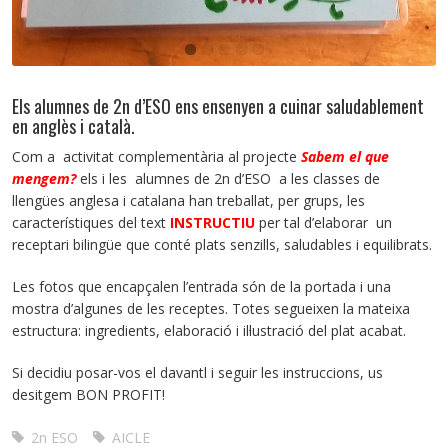
Els alumnes de 2n d’ESO ens ensenyen a cuinar saludablement
en anglès i català.
Com a activitat complementària al projecte
Sabem el que
mengem?
els i les alumnes de 2n d’ESO a les classes de
llengües anglesa i catalana han treballat, per grups, les
característiques del text
INSTRUCTIU
per tal d’elaborar un
receptari bilingüe que conté plats senzills, saludables i equilibrats.
Les fotos que encapçalen l’entrada són de la portada i una
mostra d’algunes de les receptes. Totes segueixen la mateixa
estructura: ingredients, elaboració i il·lustració del plat acabat.
Si decidiu posar-vos el davantl i seguir les instruccions, us
desitgem BON PROFIT!
2n ESO
AICLE