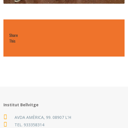
Share
This
Institut Bellvitge
AVDA AMÈRICA, 99. 08907 L'H
TEL.
933358314