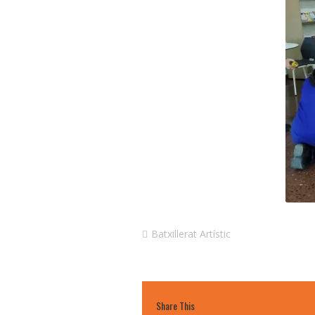
Batxillerat Artístic
Share This