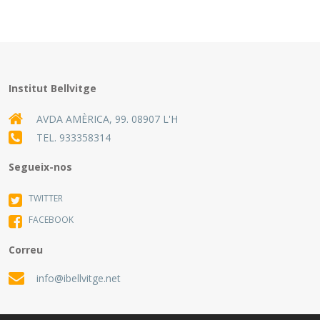
Institut Bellvitge
AVDA AMÈRICA, 99. 08907 L'H
TEL.
933358314
Segueix-nos
TWITTER
FACEBOOK
Correu
info@ibellvitge.net