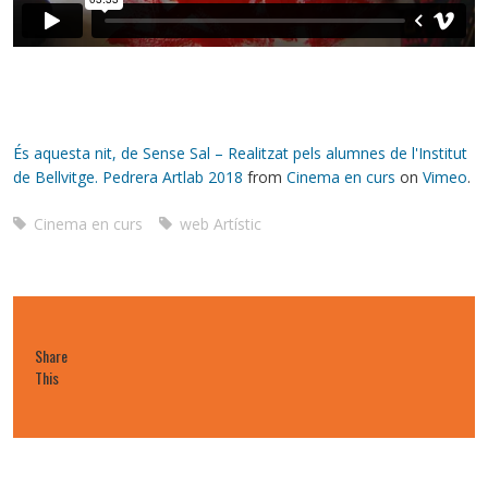
És aquesta nit, de Sense Sal – Realitzat pels alumnes de l'Institut
de Bellvitge. Pedrera Artlab 2018
from
Cinema en curs
on
Vimeo
.
Cinema en curs
web Artístic
Share
This