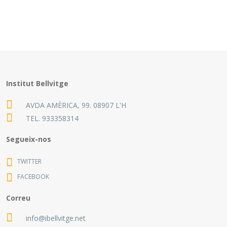
Institut Bellvitge
AVDA AMÈRICA, 99. 08907 L'H
TEL.
933358314
Segueix-nos
TWITTER
FACEBOOK
Correu
info@ibellvitge.net