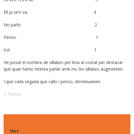
Ell ja se’n va. 4
No parlo. 2
Penso. 1
Sol. 1
He posat el nombre de síl·labes per línia al costat per destacar
que quan l’amic intenta parlar amb mi, les síl·labes augmenten.
I que cada vegada que callo i penso, disminueixen.
Premis
Share