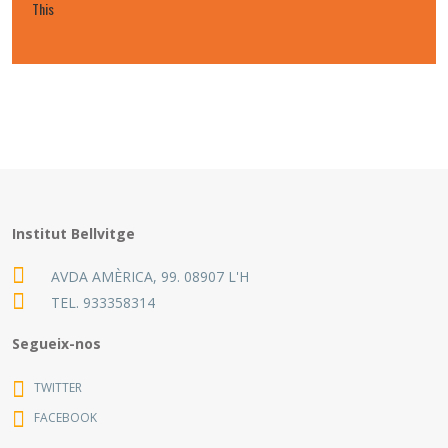
This
Institut Bellvitge
AVDA AMÈRICA, 99. 08907 L'H
TEL.
933358314
Segueix-nos
TWITTER
FACEBOOK