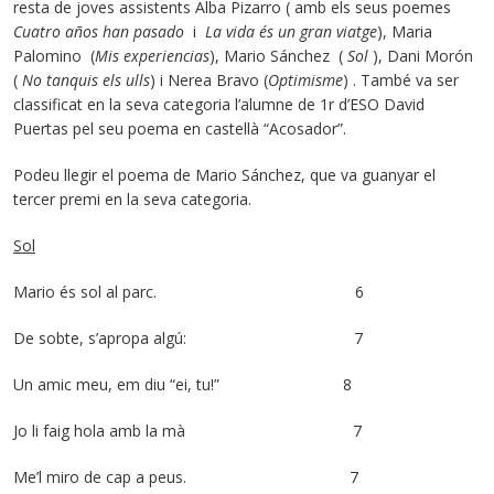
resta de joves assistents Alba Pizarro ( amb els seus poemes
Cuatro años han pasado
i
La vida és un gran viatge
), Maria
Palomino (
Mis experiencias
), Mario Sánchez (
Sol
), Dani Morón
(
No tanquis els ulls
) i Nerea Bravo (
Optimisme
) . També va ser
classificat en la seva categoria l’alumne de 1r d’ESO David
Puertas pel seu poema en castellà “Acosador”.
Podeu llegir el poema de Mario Sánchez, que va guanyar el
tercer premi en la seva categoria.
Sol
Mario és sol al parc. 6
De sobte, s’apropa algú: 7
Un amic meu, em diu “ei, tu!” 8
Jo li faig hola amb la mà 7
Me’l miro de cap a peus. 7