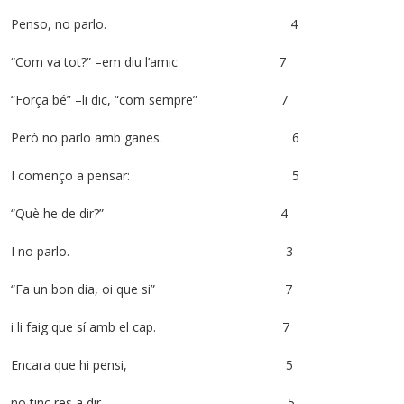
Penso, no parlo. 4
“Com va tot?” –em diu l’amic 7
“Força bé” –li dic, “com sempre” 7
Però no parlo amb ganes. 6
I començo a pensar: 5
“Què he de dir?” 4
I no parlo. 3
“Fa un bon dia, oi que si” 7
i li faig que sí amb el cap. 7
Encara que hi pensi, 5
no tinc res a dir. 5