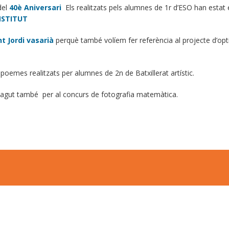
del
40è Aniversari
Els realitzats pels alumnes de 1r d’ESO han estat ed
INSTITUT
t Jordi vasarià
perquè també volíem fer referència al projecte d’opt
oemes realitzats per alumnes de 2n de Batxillerat artístic.
a hagut també per al concurs de fotografia matemàtica.