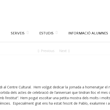
SERVEIS
ESTUDIS
INFORMACIÓ ALUMNES
Previous
Next
di al Centre Cultural. Hem volgut dedicar la jornada a homenatjar el 
rtida dels actes de celebració de l’aniversari que tindran lloc el mes de
b l’institut”. Hem pogut escoltar una petita mostra dels molts i mol
ncies. Especialment grat ens ha estat l’escrit de Pablo, exalumne i a