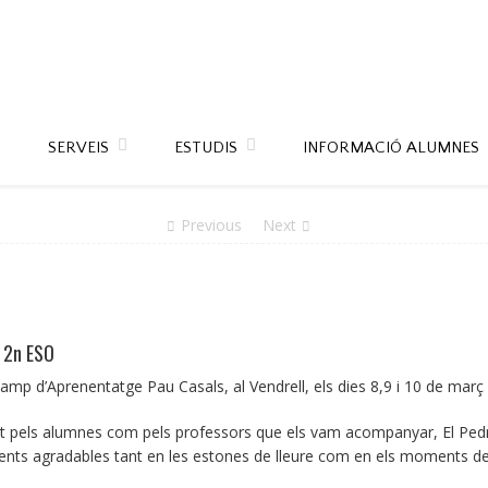
SERVEIS
ESTUDIS
INFORMACIÓ ALUMNES
Previous
Next
 2n ESO
amp d’Aprenentatge Pau Casals, al Vendrell, els dies 8,9 i 10 de març
nt pels alumnes com pels professors que els vam acompanyar, El Pedro 
s agradables tant en les estones de lleure com en els moments de 