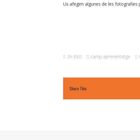
Us afegim algunes de les fotografies p
2n ESO
camp aprenentatge
Share This