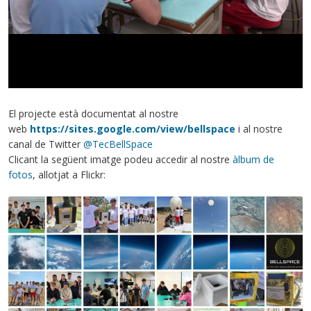
El projecte està documentat al nostre
web
https://sites.google.com/view/bellspace
i al nostre
canal de Twitter
@TecBellSpace
Clicant la següent imatge podeu accedir al nostre
àlbum de
fotos
, allotjat a Flickr: