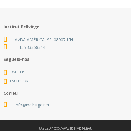
Institut Bellvitge
AVDA AMÈRICA, 99. 08907 L'H
TEL.
933358314
Segueix-nos
TWITTER
FACEBOOK
Correu
info@ibellvitge.net
© 2020 http://www.ibellvitge.net/