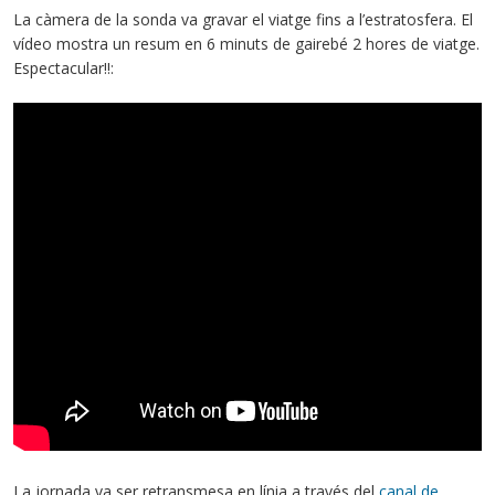
La càmera de la sonda va gravar el viatge fins a l’estratosfera. El
vídeo mostra un resum en 6 minuts de gairebé 2 hores de viatge.
Espectacular!!:
La jornada va ser retransmesa en línia a través del
canal de