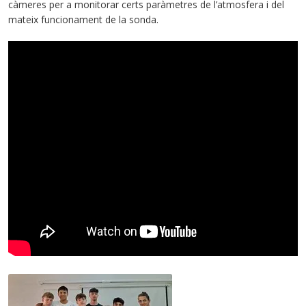
càmeres per a monitorar certs paràmetres de l’atmosfera i del
mateix funcionament de la sonda.