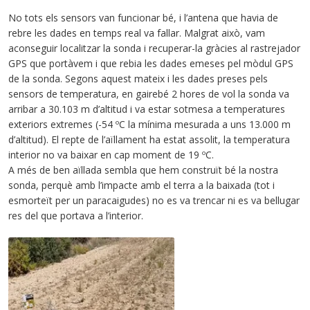
No tots els sensors van funcionar bé, i l’antena que havia de
rebre les dades en temps real va fallar. Malgrat això, vam
aconseguir localitzar la sonda i recuperar-la gràcies al rastrejador
GPS que portàvem i que rebia les dades emeses pel mòdul GPS
de la sonda. Segons aquest mateix i les dades preses pels
sensors de temperatura, en gairebé 2 hores de vol la sonda va
arribar a 30.103 m d’altitud i va estar sotmesa a temperatures
exteriors extremes (-54 ºC la mínima mesurada a uns 13.000 m
d’altitud). El repte de l’aïllament ha estat assolit, la temperatura
interior no va baixar en cap moment de 19 ºC.
A més de ben aïllada sembla que hem construït bé la nostra
sonda, perquè amb l’impacte amb el terra a la baixada (tot i
esmorteït per un paracaigudes) no es va trencar ni es va bellugar
res del que portava a l’interior.