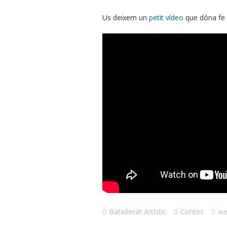
Us deixem un
petit vídeo
que dóna fe de
Batxillerat Artístic
Contes
we