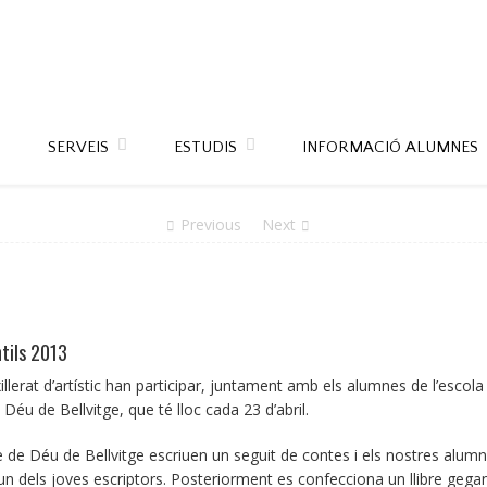
SERVEIS
ESTUDIS
INFORMACIÓ ALUMNES
Previous
Next
ntils 2013
erat d’artístic han participar, juntament amb els alumnes de l’escola d
 Déu de Bellvitge, que té lloc cada 23 d’abril.
e Déu de Bellvitge escriuen un seguit de contes i els nostres alumnes e
un dels joves escriptors. Posteriorment es confecciona un llibre gegant